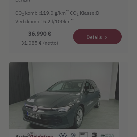
**
CO
komb.:119.0 g/km
CO
Klasse:D
2
2
**
Verb.komb.: 5.2 l/100km
36.990 €
Details
31.085 € (netto)