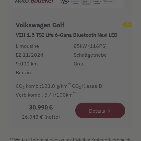
Volkswagen Golf
VIII 1.5 TSI Life 6-Gang Bluetooth Navi LED
Limousine
85kW (116PS)
EZ 11/2024
Schaltgetriebe
9.000 km
Grau
Benzin
**
CO
komb.:123.0 g/km
CO
Klasse:D
2
2
**
Verb.komb.: 5.4 l/100km
30.990 €
Details
26.043 € (netto)
** Weitere Informationen zum offiziellen Kraftstoffverbrauch