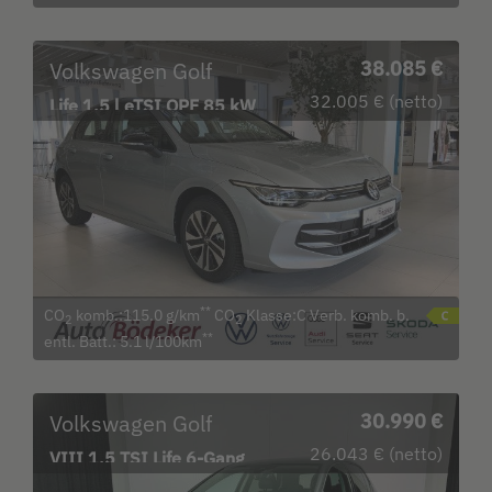
Volkswagen Golf
38.085 €
32.005 € (netto)
Life 1.5 l eTSI OPF 85 kW
(116 PS) Navi LED
**
CO
komb.:115.0 g/km
CO
Klasse:C Verb. komb. b.
2
2
**
entl. Batt.: 5.1 l/100km
Volkswagen Golf
30.990 €
26.043 € (netto)
VIII 1.5 TSI Life 6-Gang
Bluetooth Navi LED