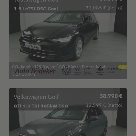
31.085 € (netto)
1.5 l eTSI DSG Goal
Bluetooth LED Klima
**
CO
komb.:119.0 g/km
CO
Klasse:D Verb.komb.:
2
2
**
5.2 l/100km
Volkswagen Golf
38.790 €
32.597 € (netto)
GTI 2.0 TSI 195kW DSG
Garantie b. 17.3.30 /