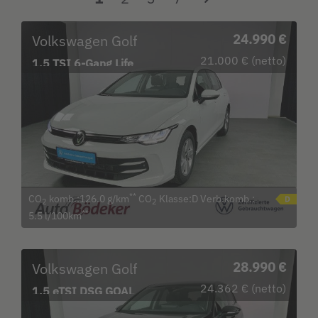
Volkswagen Golf
24.990 €
21.000 € (netto)
1.5 TSI 6-Gang Life
Garantie b.15.8.29 /
**
CO
komb.:126.0 g/km
CO
Klasse:D Verb.komb.:
2
2
**
5.5 l/100km
Volkswagen Golf
28.990 €
24.362 € (netto)
1.5 eTSI DSG GOAL
Garantie b. 23.4.30 / LED