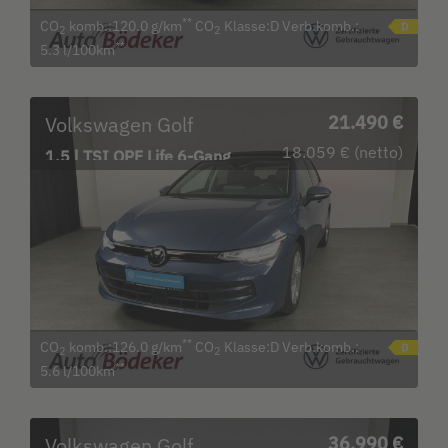
**
CO
komb.:120.0 g/km
CO
Klasse:D Verb.komb.:
2
2
**
5.3 l/100km
Volkswagen Golf
21.490 €
18.059 € (netto)
1.5 l TSI OPF Life 6-Gang
Bluetooth LED
**
CO
komb.:126.0 g/km
CO
Klasse:D Verb.komb.:
2
2
**
5.6 l/100km
Volkswagen Golf
36.990 €