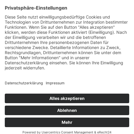
Häufig gesucht
Kontakt
Werkstatt-Termin
Beratungstermin
Probefahrt vereinbaren
Unser Team
Stellenangebote
Anfahrt (Google Maps)