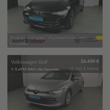
**
CO
komb.:122.0 g/km
CO
Klasse:D Verb.komb.:
2
2
**
5.3 l/100km
Volkswagen Golf
26.490 €
22.261 € (netto)
1.5 eTSI DSG Life Garantie
b.12.3.30 / Navi