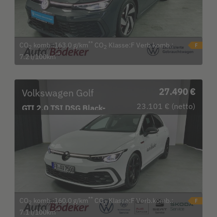
**
CO
komb.:163.0 g/km
CO
Klasse:F Verb.komb.:
2
2
**
7.2 l/100km
Volkswagen Golf
27.490 €
23.101 € (netto)
GTI 2.0 TSI DSG Black-
Style Bluetooth Navi
**
CO
komb.:160.0 g/km
CO
Klasse:F Verb.komb.:
2
2
**
7.1 l/100km