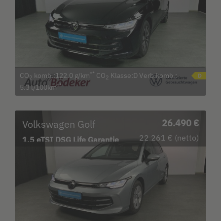
**
CO
komb.:122.0 g/km
CO
Klasse:D Verb.komb.:
2
2
**
5.3 l/100km
Volkswagen Golf
26.490 €
22.261 € (netto)
1.5 eTSI DSG Life Garantie
b.12.3.30 / Navi