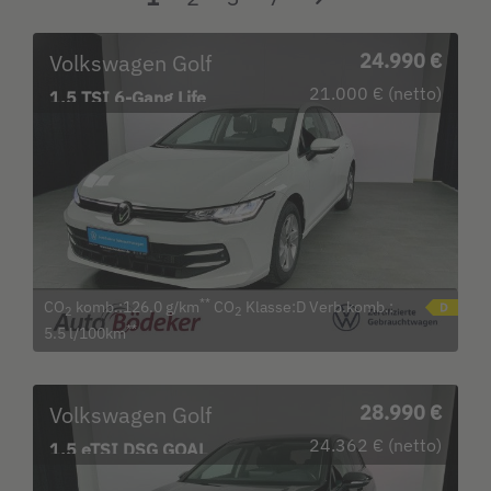
Volkswagen Golf
24.990 €
21.000 € (netto)
1.5 TSI 6-Gang Life
Garantie b.15.8.29 /
**
CO
komb.:126.0 g/km
CO
Klasse:D Verb.komb.:
2
2
**
5.5 l/100km
Volkswagen Golf
28.990 €
24.362 € (netto)
1.5 eTSI DSG GOAL
Garantie b. 23.4.30 / LED