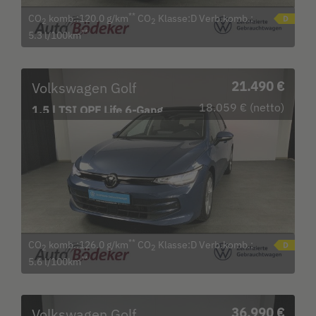
**
CO
komb.:120.0 g/km
CO
Klasse:D Verb.komb.:
2
2
**
5.3 l/100km
Volkswagen Golf
21.490 €
18.059 € (netto)
1.5 l TSI OPF Life 6-Gang
Bluetooth LED
**
CO
komb.:126.0 g/km
CO
Klasse:D Verb.komb.:
2
2
**
5.6 l/100km
Volkswagen Golf
36.990 €