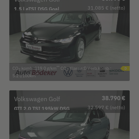
31.085 € (netto)
1.5 l eTSI DSG Goal
Bluetooth LED Klima
**
CO
komb.:119.0 g/km
CO
Klasse:D Verb.komb.:
2
2
**
5.2 l/100km
Volkswagen Golf
38.790 €
32.597 € (netto)
GTI 2.0 TSI 195kW DSG
Garantie b. 17.3.30 /