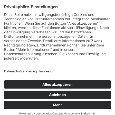
Häufig gesucht
Kontakt
Werkstatt-Termin
Beratungstermin
Probefahrt vereinbaren
Unser Team
Stellenangebote
Anfahrt (Google Maps)