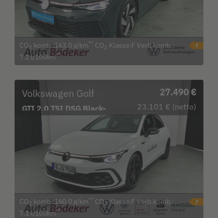
**
CO
komb.:163.0 g/km
CO
Klasse:F Verb.komb.:
2
2
**
7.2 l/100km
Volkswagen Golf
27.490 €
23.101 € (netto)
GTI 2.0 TSI DSG Black-
Style Bluetooth Navi
**
CO
komb.:160.0 g/km
CO
Klasse:F Verb.komb.:
2
2
**
7.1 l/100km