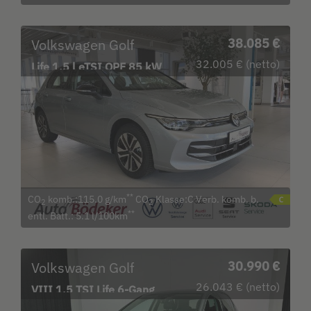
Volkswagen Golf
38.085 €
32.005 € (netto)
Life 1.5 l eTSI OPF 85 kW
(116 PS) Navi LED
**
CO
komb.:115.0 g/km
CO
Klasse:C Verb. komb. b.
2
2
**
entl. Batt.: 5.1 l/100km
Volkswagen Golf
30.990 €
26.043 € (netto)
VIII 1.5 TSI Life 6-Gang
Bluetooth Navi LED