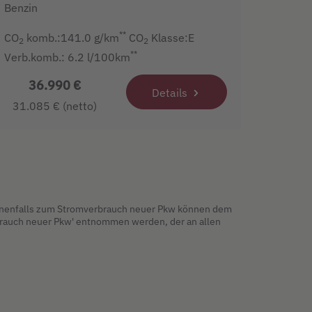
Benzin
**
CO
komb.:141.0 g/km
CO
Klasse:E
2
2
**
Verb.komb.: 6.2 l/100km
36.990 €
Details
31.085 € (netto)
ebenenfalls zum Stromverbrauch neuer Pkw können dem
erbrauch neuer Pkw' entnommen werden, der an allen