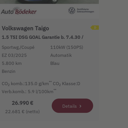
Volkswagen Taigo
1.5 TSI DSG GOAL Garantie b. 7.4.30 /
Navi
Sportwg./Coupé
110kW (150PS)
EZ 03/2025
Automatik
5.800 km
Blau
Benzin
**
CO
komb.:135.0 g/km
CO
Klasse:D
2
2
**
Verb.komb.: 5.9 l/100km
26.990 €
Details
22.681 € (netto)