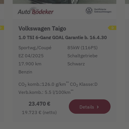
Volkswagen Taigo
1.0 TSI 6-Gang GOAL Garantie b. 16.4.30
/
Sportwg./Coupé
85kW (116PS)
EZ 04/2025
Schaltgetriebe
17.900 km
Schwarz
Benzin
**
CO
komb.:126.0 g/km
CO
Klasse:D
2
2
**
Verb.komb.: 5.5 l/100km
23.470 €
Details
19.723 € (netto)