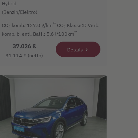
Hybrid
(Benzin/Elektro)
**
CO
komb.:127.0 g/km
CO
Klasse:D Verb.
2
2
**
komb. b. entl. Batt.: 5.6 l/100km
37.026 €
Details
31.114 € (netto)