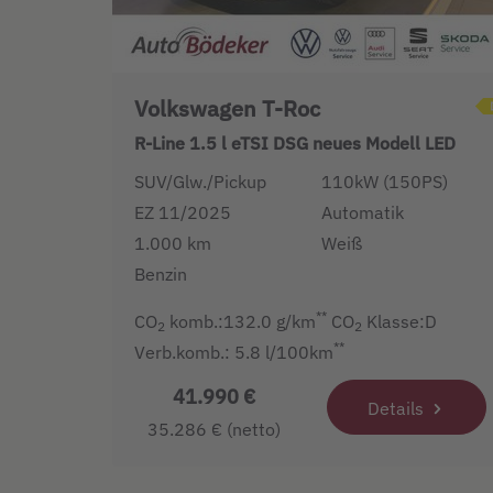
Volkswagen T-Roc
R-Line 1.5 l eTSI DSG neues Modell LED
SUV/Glw./Pickup
110kW (150PS)
EZ 11/2025
Automatik
1.000 km
Weiß
Benzin
**
CO
komb.:132.0 g/km
CO
Klasse:D
2
2
**
Verb.komb.: 5.8 l/100km
41.990 €
Details
35.286 € (netto)