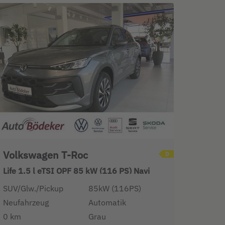
Volkswagen T-Roc
Life 1.5 l eTSI OPF 85 kW (116 PS) Navi
SUV/Glw./Pickup
85kW (116PS)
Neufahrzeug
Automatik
0 km
Grau