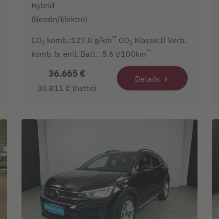
Hybrid
(Benzin/Elektro)
**
CO
komb.:127.0 g/km
CO
Klasse:D Verb.
2
2
**
komb. b. entl. Batt.: 5.6 l/100km
36.665 €
Details
30.811 € (netto)