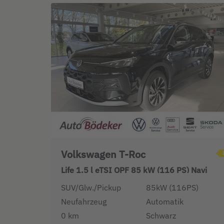
Volkswagen T-Roc
Life 1.5 l eTSI OPF 85 kW (116 PS) Navi
SUV/Glw./Pickup
85kW (116PS)
Neufahrzeug
Automatik
0 km
Schwarz