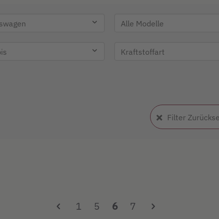
Filter Zurücks
1
5
6
7