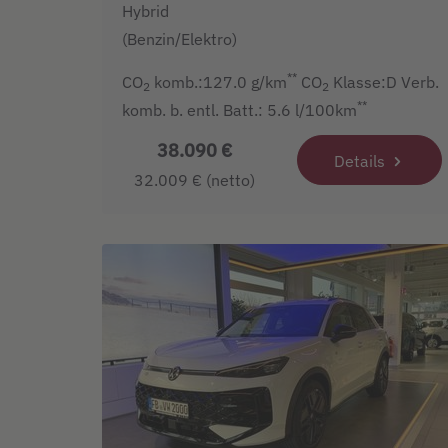
Hybrid
(Benzin/Elektro)
**
CO
komb.:127.0 g/km
CO
Klasse:D Verb.
2
2
**
komb. b. entl. Batt.: 5.6 l/100km
38.090 €
Details
32.009 € (netto)