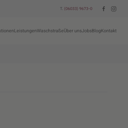
T.
(06033) 9673-0
ktionen
Leistungen
Waschstraße
Über uns
Jobs
Blog
Kontakt