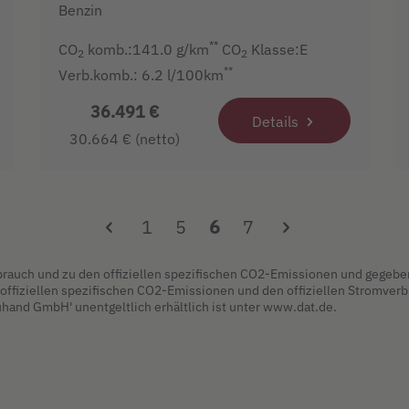
Benzin
**
CO
komb.:141.0 g/km
CO
Klasse:E
2
2
**
Verb.komb.: 6.2 l/100km
36.491 €
Details
30.664 € (netto)
1
5
6
7
erbrauch und zu den offiziellen spezifischen CO2-Emissionen und geg
die offiziellen spezifischen CO2-Emissionen und den offiziellen Stromv
hand GmbH' unentgeltlich erhältlich ist unter www.dat.de.