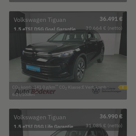
Volkswagen Tiguan
36.491 €
30.664 € (netto)
1.5 eTSI DSG Goal Garantie
b. 17.12.29 /
**
CO
komb.:141.0 g/km
CO
Klasse:E Verb.komb.:
2
2
**
6.2 l/100km
Volkswagen Tiguan
36.990 €
31.085 € (netto)
1.5 eTSI DSG Life Garantie
b. 23.1.30 /