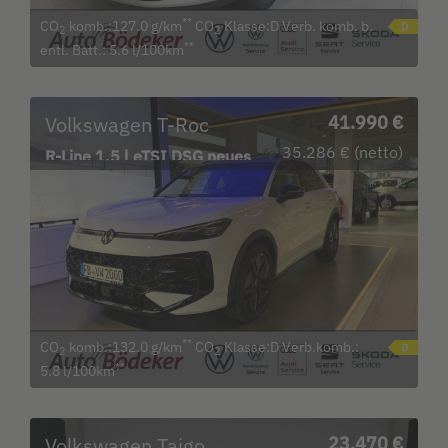
**
CO
komb.:127.0 g/km
CO
Klasse:D Verb. komb. b.
2
2
**
entl. Batt.: 5.6 l/100km
Volkswagen T-Roc
41.990 €
35.286 € (netto)
R-Line 1.5 l eTSI DSG neues
Modell LED
**
CO
komb.:132.0 g/km
CO
Klasse:D Verb.komb.:
2
2
**
5.8 l/100km
Volkswagen Taigo
23.470 €