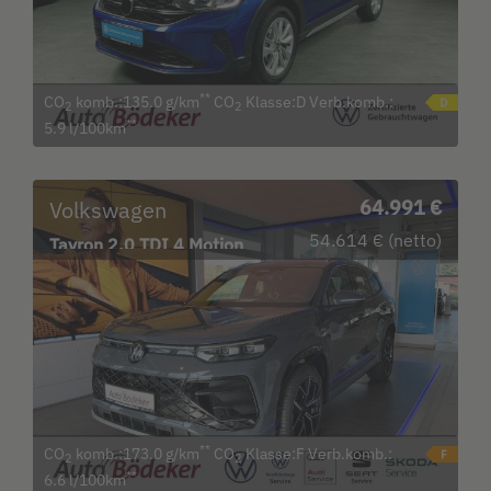
**
CO
komb.:135.0 g/km
CO
Klasse:D Verb.komb.:
2
2
**
5.9 l/100km
Volkswagen
64.991 €
54.614 € (netto)
Tayron 2.0 TDI 4 Motion
DSG R-Line Bluetooth LED
**
CO
komb.:173.0 g/km
CO
Klasse:F Verb.komb.:
2
2
**
6.6 l/100km