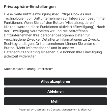
Häufig gesucht
Kontakt
Werkstatt-Termin
Beratungstermin
Probefahrt vereinbaren
Unser Team
Stellenangebote
Anfahrt (Google Maps)