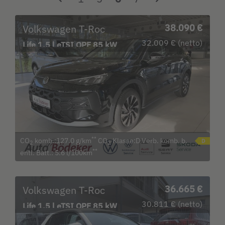
Volkswagen T-Roc
38.090 €
32.009 € (netto)
Life 1.5 l eTSI OPF 85 kW
(116 PS) Navi
**
CO
komb.:127.0 g/km
CO
Klasse:D Verb. komb. b.
2
2
**
entl. Batt.: 5.6 l/100km
Volkswagen T-Roc
36.665 €
30.811 € (netto)
Life 1.5 l eTSI OPF 85 kW
(116 PS) Navi