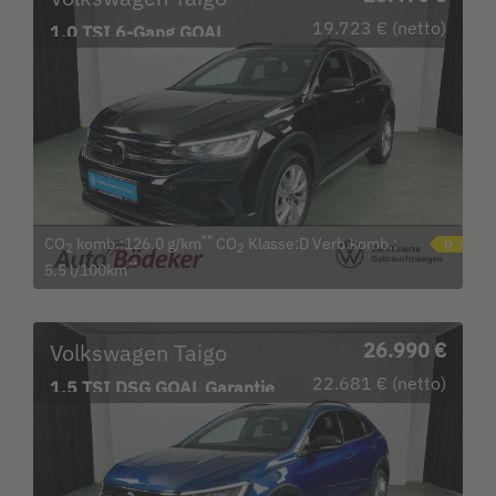
19.723 € (netto)
1.0 TSI 6-Gang GOAL
Garantie b. 16.4.30 /
**
CO
komb.:126.0 g/km
CO
Klasse:D Verb.komb.:
2
2
**
5.5 l/100km
Volkswagen Taigo
26.990 €
22.681 € (netto)
1.5 TSI DSG GOAL Garantie
b. 7.4.30 / Navi