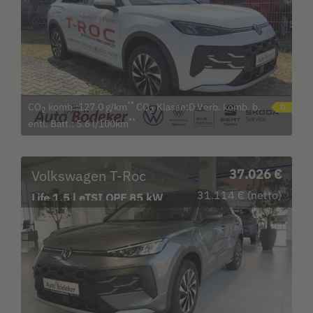
**
CO
komb.:127.0 g/km
CO
Klasse:D Verb. komb. b.
2
2
**
entl. Batt.: 5.6 l/100km
Volkswagen T-Roc
37.026 €
31.114 € (netto)
Life 1.5 l eTSI OPF 85 kW
(116 PS) Navi