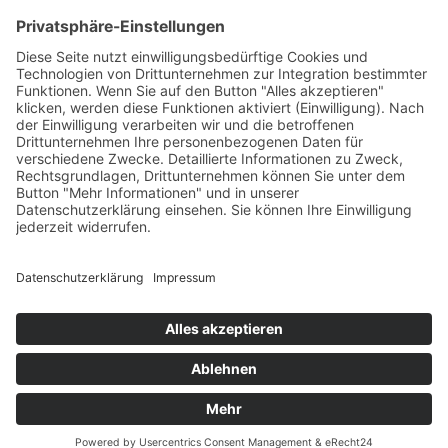
Häufig gesucht
Kontakt
Werkstatt-Termin
Beratungstermin
Probefahrt vereinbaren
Unser Team
Stellenangebote
Anfahrt (Google Maps)