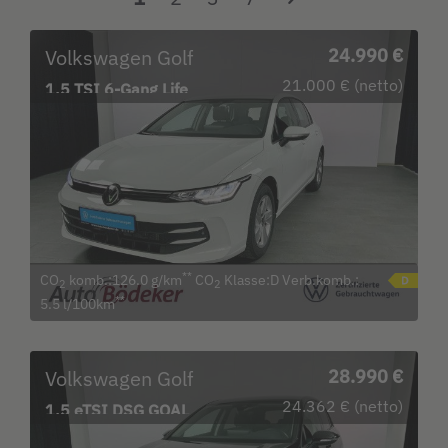
Volkswagen Golf
24.990 €
21.000 € (netto)
1.5 TSI 6-Gang Life
Garantie b.15.8.29 /
**
CO
komb.:126.0 g/km
CO
Klasse:D Verb.komb.:
2
2
**
5.5 l/100km
Volkswagen Golf
28.990 €
24.362 € (netto)
1.5 eTSI DSG GOAL
Garantie b. 23.4.30 / LED