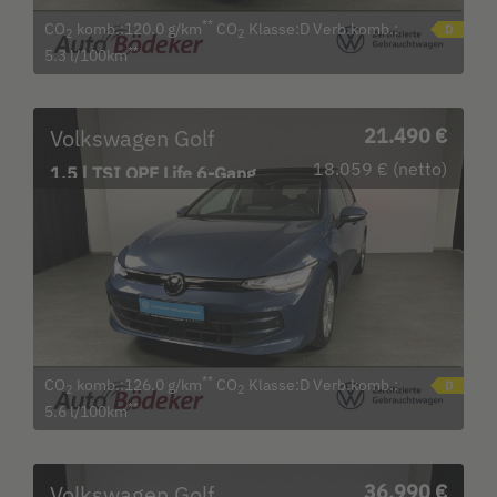
**
CO
komb.:120.0 g/km
CO
Klasse:D Verb.komb.:
2
2
**
5.3 l/100km
Volkswagen Golf
21.490 €
18.059 € (netto)
1.5 l TSI OPF Life 6-Gang
Bluetooth LED
**
CO
komb.:126.0 g/km
CO
Klasse:D Verb.komb.:
2
2
**
5.6 l/100km
Volkswagen Golf
36.990 €