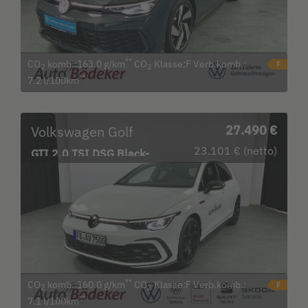
**
CO
komb.:163.0 g/km
CO
Klasse:F Verb.komb.:
2
2
**
7.2 l/100km
Volkswagen Golf
27.490 €
23.101 € (netto)
GTI 2.0 TSI DSG Black-
Style Bluetooth Navi
**
CO
komb.:160.0 g/km
CO
Klasse:F Verb.komb.:
2
2
**
7.1 l/100km