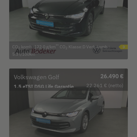
**
CO
komb.:122.0 g/km
CO
Klasse:D Verb.komb.:
2
2
**
5.3 l/100km
Volkswagen Golf
26.490 €
22.261 € (netto)
1.5 eTSI DSG Life Garantie
b.12.3.30 / Navi