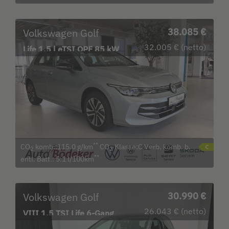
Volkswagen Golf
38.085 €
32.005 € (netto)
Life 1.5 l eTSI OPF 85 kW
(116 PS) Navi LED
**
CO
komb.:115.0 g/km
CO
Klasse:C Verb. komb. b.
2
2
**
entl. Batt.: 5.1 l/100km
Volkswagen Golf
30.990 €
26.043 € (netto)
VIII 1.5 TSI Life 6-Gang
Bluetooth Navi LED