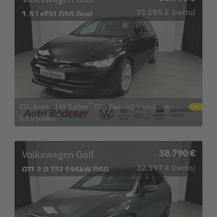
31.085 € (netto)
1.5 l eTSI DSG Goal
Bluetooth LED Klima
**
CO
komb.:119.0 g/km
CO
Klasse:D Verb.komb.:
2
2
**
5.2 l/100km
Volkswagen Golf
38.790 €
32.597 € (netto)
GTI 2.0 TSI 195kW DSG
Garantie b. 17.3.30 /