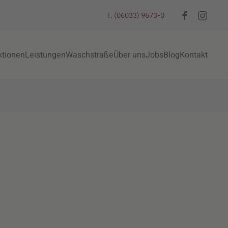
T.
(06033) 9673-0
ktionen
Leistungen
Waschstraße
Über uns
Jobs
Blog
Kontakt