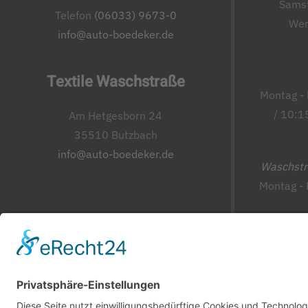
Samst
Telefon
(06033) 9673-0
Wer
info@auto-boedeker.de
Textile Waschstraße
Montag - 
/ 10:1
Am Hetgesborn 24
35510 Butzbach
info@auto-boedeker.de
Waschst
Montag - 
Freitag