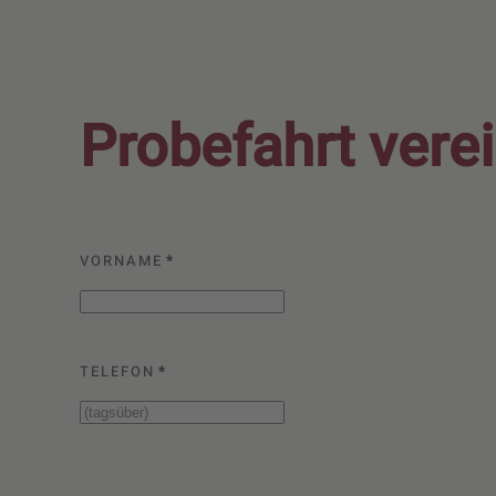
Probefahrt vere
VORNAME
*
TELEFON
*