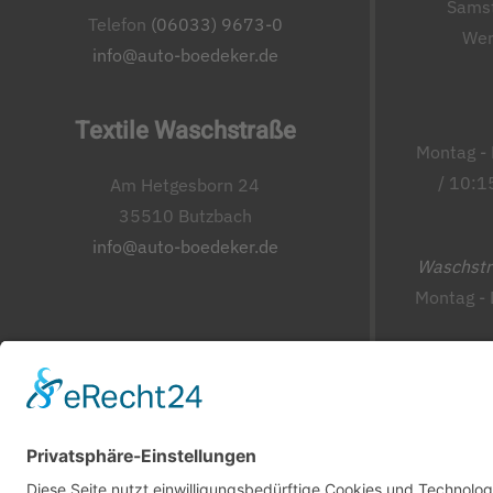
Samst
Telefon
(06033) 9673-0
Wer
info@auto-boedeker.de
Textile Waschstraße
Montag - 
/ 10:1
Am Hetgesborn 24
35510 Butzbach
info@auto-boedeker.de
Waschst
Montag - 
Freitag