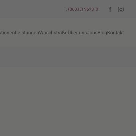
T.
(06033) 9673-0
ktionen
Leistungen
Waschstraße
Über uns
Jobs
Blog
Kontakt