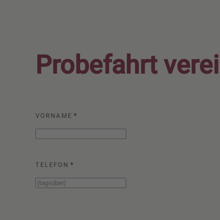
Probefahrt vere
VORNAME
*
TELEFON
*